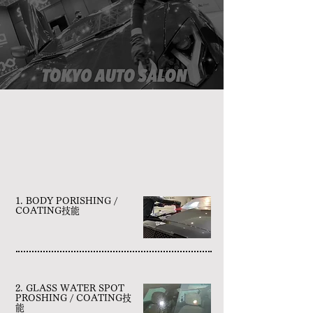
お問い合わせ
​技術研修内容
car detailling menu
1. BODY PORISHING /
COATING技能
2. GLASS WATER SPOT
PROSHING / COATING技
能