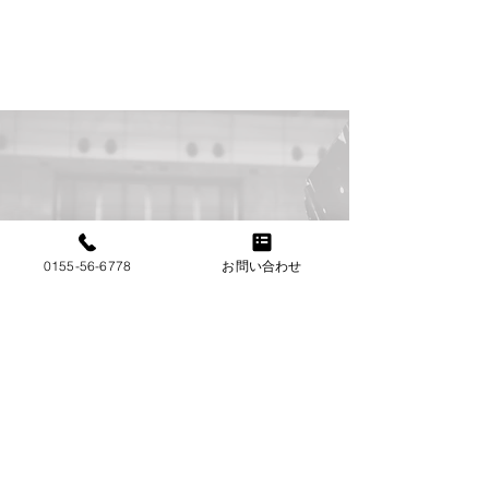
福島県 30代男性 O様
カーディティリング業（同業）
​よくある質問
Feature
Q
初心者でも参加できますか？
0155-56-6778
お問い合わせ
A
はい、初心者から経験者まで、全ての
レベルの方に対応したカリキュラムを
ご用意しています
Q
スクールの期間はどのくらいですか？
A
コースによって異なりますが、通常は
2週間から1ヶ月のプログラムを提供し