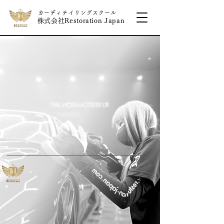
カーディテイリングスクール
株式会社Restoration Japan
​受講開始から最短2週間
カーディテイリング
技術者
になって
​人生
成功
を
させる
RJ TECHNICAL ACADEMY
株式会社Restoration Japan
お問い合わせ